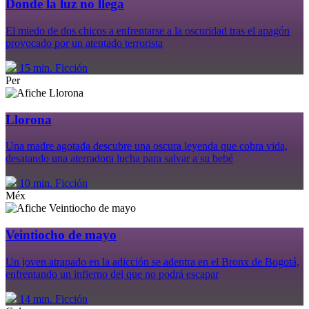
Donde la luz no llega
El miedo de dos chicos a enfrentarse a la oscuridad tras el apagón
provocado por un atentado terrorista
15 min.
Ficción
Per
Llorona
Una madre agotada descubre una oscura leyenda que cobra vida,
desatando una aterradora lucha para salvar a su bebé
10 min.
Ficción
Méx
Veintiocho de mayo
Un joven atrapado en la adicción se adentra en el Bronx de Bogotá,
enfrentando un infierno del que no podrá escapar
14 min.
Ficción