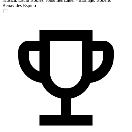
Música:
Laura Robles
,
Johannes Lauer
-
Montaje:
Roberto
Benavides Espino