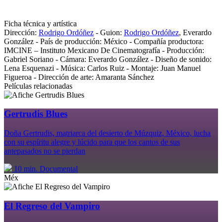
Ficha técnica y artística
Dirección:
Rodrigo Ordóñez
-
Guion:
Rodrigo Ordóñez
,
Everardo
González
-
País de producción:
México
-
Compañía productora:
IMCINE – Instituto Mexicano De Cinematografía
-
Producción:
Gabriel Soriano
-
Cámara:
Everardo González
-
Diseño de sonido:
Lena Esquenazi
-
Música:
Carlos Ruiz
-
Montaje:
Juan Manuel
Figueroa
-
Dirección de arte:
Amaranta Sánchez
Películas relacionadas
Gertrudis Blues
Doña Gertrudis, matriarca del desierto de Múzquiz, México, lucha
con su espíritu alegre y lúcido para que los cantos de sus
antepasados no se pierdan
10 min.
Documental
Méx
El Regreso del Vampiro