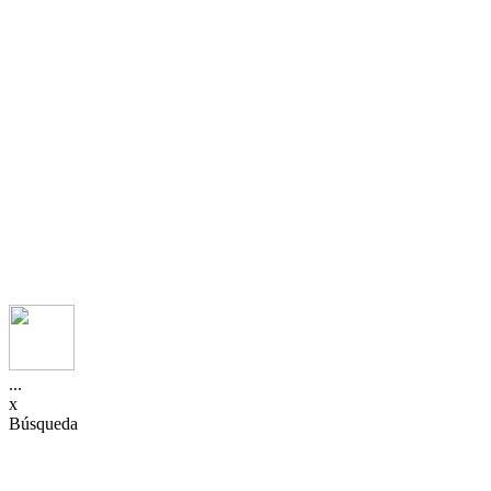
...
x
Búsqueda