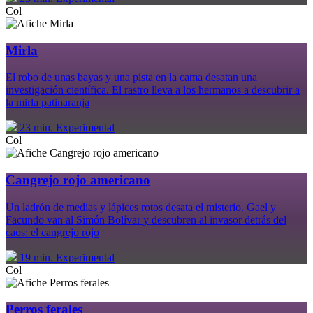
Col
Mirla
El robo de unas bayas y una pista en la cama desatan una
investigación científica. El rastro lleva a los hermanos a descubrir a
la mirla patinaranja
23 min.
Experimental
Col
Cangrejo rojo americano
Un ladrón de medias y lápices rotos desata el misterio. Gael y
Facundo van al Simón Bolívar y descubren al invasor detrás del
caos: el cangrejo rojo
19 min.
Experimental
Col
Perros ferales