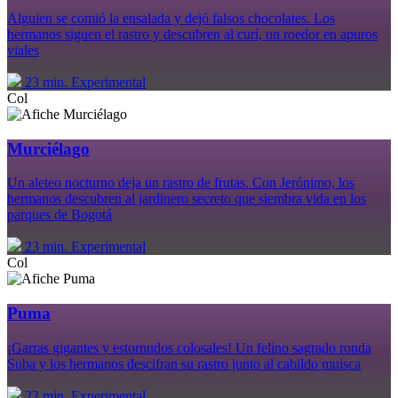
Alguien se comió la ensalada y dejó falsos chocolates. Los
hermanos siguen el rastro y descubren al curí, un roedor en apuros
viales
23 min.
Experimental
Col
Murciélago
Un aleteo nocturno deja un rastro de frutas. Con Jerónimo, los
hermanos descubren al jardinero secreto que siembra vida en los
parques de Bogotá
23 min.
Experimental
Col
Puma
¡Garras gigantes y estornudos colosales! Un felino sagrado ronda
Suba y los hermanos descifran su rastro junto al cabildo muisca
23 min.
Experimental