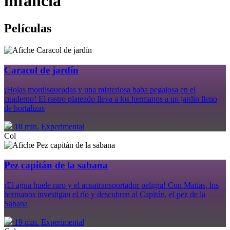
infancia
Películas
Caracol de jardín
¡Hojas mordisqueadas y una misteriosa baba pegajosa en el
cuaderno! El rastro plateado lleva a los hermanos a un jardín lleno
de hortalizas
18 min.
Experimental
Col
Pez capitán de la sabana
¡El agua huele raro y el acuatransportador peligra! Con Matías, los
hermanos investigan el río y descubren al Capitán, el pez de la
Sabana
19 min.
Experimental