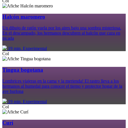
Col
Halcón maromero
Un dibujo de ratón vuela por los aires bajo una sombra misteriosa.
En el descampado, los hermanos descubren al halcón que caza en
picada
19 min.
Experimental
Col
Tingua bogotana
Lombrices viajeras en la cama y la merienda! El rastro lleva a los
hermanos al humedal para conocer el tierno y protector hogar de la
ave burlona
19 min.
Experimental
Col
Curí