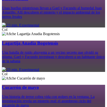
Unas huellas misteriosas llevan a Gael y Facundo al humedal Juan
Amarillo. Allí descubren el misterio y el impacto ambiental de los
perros ferales
23 min.
Experimental
Col
Lagartija Anadia Bogotensis
Una batalla de ruido ahuyenta a un vecino secreto que olvidó su
pijama. Gael y Facundo investigan y descubren a un habitante único
de la sabana
23 min.
Experimental
Col
Cucarrón de mayo
Una historia de terror cobra vida con golpes en la ventana. La
investigación revela un misterio real: el asombroso ciclo del
cucarrón de mayo