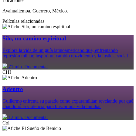
Locaciones
Ayahualtempa, Guerrero, México.
Películas relacionadas
Silo, un camino espiritual
Explora la vida de un guía latinoamericano que, enfrentando
represión militar, inspiró un cambio no-violento y la justicia social
71 min.
Documental
CHI
Adentro
Guillermo enfrenta su pasado como exparamilitar, revelando por qué
abandonó la violencia para buscar una vida familiar
12 min.
Documental
Col