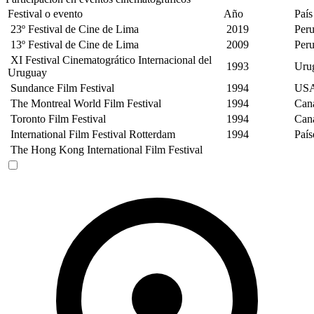
Festival o evento
Año
País
23º Festival de Cine de Lima
2019
Per
13º Festival de Cine de Lima
2009
Per
XI Festival Cinematogrático Internacional del
1993
Uru
Uruguay
Sundance Film Festival
1994
US
The Montreal World Film Festival
1994
Can
Toronto Film Festival
1994
Can
International Film Festival Rotterdam
1994
País
The Hong Kong International Film Festival