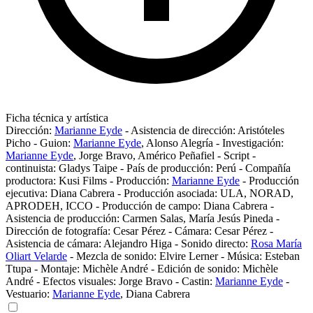
Ficha técnica y artística
Dirección:
Marianne Eyde
-
Asistencia de dirección:
Aristóteles
Picho
-
Guion:
Marianne Eyde
,
Alonso Alegría
-
Investigación:
Marianne Eyde
,
Jorge Bravo
,
Américo Peñafiel
-
Script -
continuista:
Gladys Taipe
-
País de producción:
Perú
-
Compañía
productora:
Kusi Films
-
Producción:
Marianne Eyde
-
Producción
ejecutiva:
Diana Cabrera
-
Producción asociada:
ULA
,
NORAD
,
APRODEH
,
ICCO
-
Producción de campo:
Diana Cabrera
-
Asistencia de producción:
Carmen Salas
,
María Jesús Pineda
-
Dirección de fotografía:
Cesar Pérez
-
Cámara:
Cesar Pérez
-
Asistencia de cámara:
Alejandro Higa
-
Sonido directo:
Rosa María
Oliart Velarde
-
Mezcla de sonido:
Elvire Lerner
-
Música:
Esteban
Ttupa
-
Montaje:
Michèle André
-
Edición de sonido:
Michèle
André
-
Efectos visuales:
Jorge Bravo
-
Castin:
Marianne Eyde
-
Vestuario:
Marianne Eyde
,
Diana Cabrera