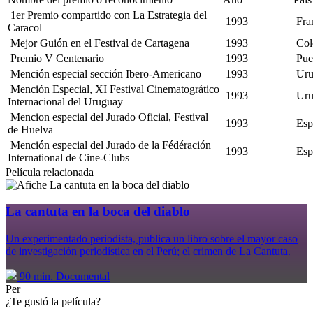
1er Premio compartido con La Estrategia del
1993
Fra
Caracol
Mejor Guión en el Festival de Cartagena
1993
Col
Premio V Centenario
1993
Pue
Mención especial sección Ibero-Americano
1993
Uru
Mención Especial, XI Festival Cinematogrático
1993
Uru
Internacional del Uruguay
Mencion especial del Jurado Oficial, Festival
1993
Esp
de Huelva
Mención especial del Jurado de la Fédéración
1993
Esp
International de Cine-Clubs
Película relacionada
La cantuta en la boca del diablo
Un experimentado periodista, publica un libro sobre el mayor caso
de investigación periodística en el Perú; el crimen de La Cantuta.
90 min.
Documental
Per
¿Te gustó la película?