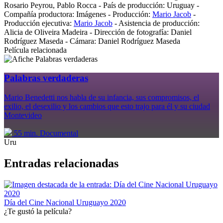
Rosario Peyrou
,
Pablo Rocca
-
País de producción:
Uruguay
-
Compañía productora:
Imágenes
-
Producción:
Mario Jacob
-
Producción ejecutiva:
Mario Jacob
-
Asistencia de producción:
Alicia de Oliveira Madeira
-
Dirección de fotografía:
Daniel
Rodríguez Maseda
-
Cámara:
Daniel Rodríguez Maseda
Película relacionada
Palabras verdaderas
Mario Benedetti nos habla de su infancia, sus compromisos, el
exilio, el desexilio y los cambios que esto trajo para él y su ciudad
Montevideo
55 min.
Documental
Uru
Entradas relacionadas
Día del Cine Nacional Uruguayo 2020
¿Te gustó la película?