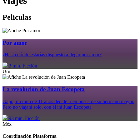
viajes
Películas
Por amor
¿Hasta dónde estarías dispuesto a llegar por amor?
3 min.
Ficción
Uru
La revolución de Juan Escopeta
Gapo, un niño de 11 años decide ir en busca de su hermano mayor.
Pero no viajará solo, con él irá Juan Escopeta
93 min.
Ficción
Méx
Coordinación Plataforma