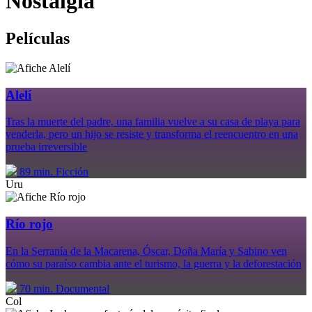
Nostalgía
Películas
Alelí
Tras la muerte del padre, una familia vuelve a su casa de playa para
venderla, pero un hijo se resiste y transforma el reencuentro en una
prueba irreversible
89 min.
Ficción
Uru
Río rojo
En la Serranía de la Macarena, Óscar, Doña María y Sabino ven
cómo su paraíso cambia ante el turismo, la guerra y la deforestación
70 min.
Documental
Col