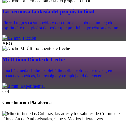
La hermosa fantasía del propósito final
Floreal regresa a su pueblo y descubre en su abuela un legado
espiritual y una piedra de poder que pondrán a prueba su destino
52 min.
Ficción
ARG
Mi Último Diente de Leche
Una búsqueda simbólica del último diente de leche revela, en
imágenes poéticas, la nostalgia y complejidad de crecer
3 min.
Experimental
Col
Coordinación Plataforma