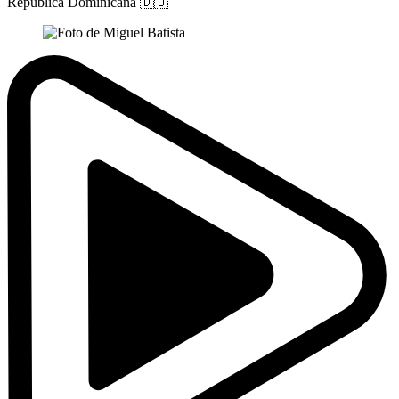
República Dominicana
🇩🇴