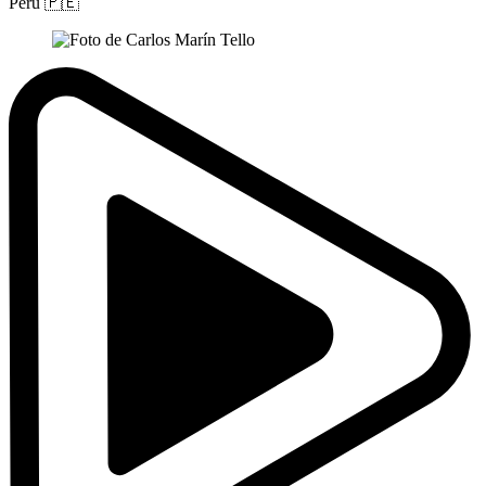
Perú
🇵🇪