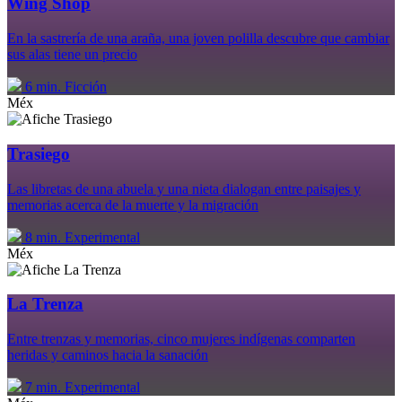
Wing Shop
En la sastrería de una araña, una joven polilla descubre que cambiar
sus alas tiene un precio
6 min.
Ficción
Méx
Trasiego
Las libretas de una abuela y una nieta dialogan entre paisajes y
memorias acerca de la muerte y la migración
8 min.
Experimental
Méx
La Trenza
Entre trenzas y memorias, cinco mujeres indígenas comparten
heridas y caminos hacia la sanación
7 min.
Experimental