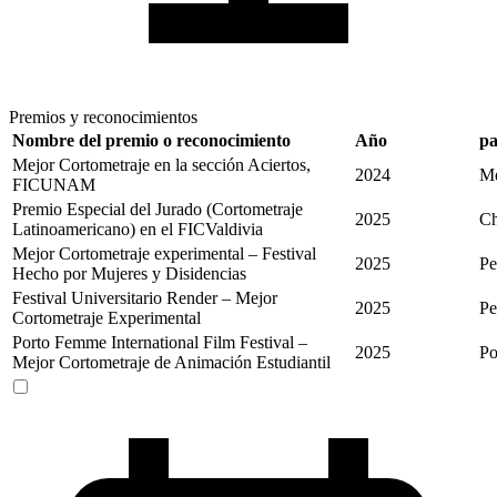
Premios y reconocimientos
Nombre del premio o reconocimiento
Año
pa
Mejor Cortometraje en la sección Aciertos,
2024
Mé
FICUNAM
Premio Especial del Jurado (Cortometraje
2025
Ch
Latinoamericano) en el FICValdivia
Mejor Cortometraje experimental – Festival
2025
Pe
Hecho por Mujeres y Disidencias
Festival Universitario Render – Mejor
2025
Pe
Cortometraje Experimental
Porto Femme International Film Festival –
2025
Po
Mejor Cortometraje de Animación Estudiantil