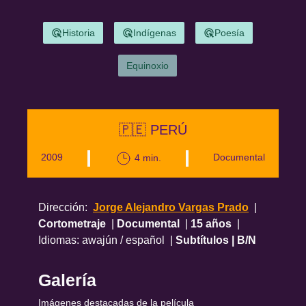
Historia
Indígenas
Poesía
Equinoxio
🇵🇪 PERÚ
2009
Documental
4 min.
|
|
Dirección:
Jorge Alejandro Vargas Prado
|
Cortometraje
|
Documental
|
15 años
|
Idiomas: awajún / español
|
Subtítulos
| B/N
Galería
Imágenes destacadas de la película