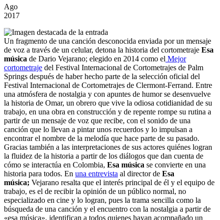
Ago
2017
Un fragmento de una canción desconocida enviada por un mensaje
de voz a través de un celular, detona la historia del cortometraje
Esa
música
de Dario Vejarano; elegido en 2014 como el
Mejor
cortometraje
del Festival Internacional de Cortometrajes de Palm
Springs después de haber hecho parte de la selección oficial del
Festival Internacional de Cortometrajes de Clermont-Ferrand. Entre
una atmósfera de nostalgia y con apuntes de humor se desenvuelve
la historia de Omar, un obrero que vive la odiosa cotidianidad de su
trabajo, en una obra en construcción y de repente rompe su rutina a
partir de un mensaje de voz que recibe, con el sonido de una
canción que lo llevan a pintar unos recuerdos y lo impulsan a
encontrar el nombre de la melodía que hace parte de su pasado.
Gracias también a las interpretaciones de sus actores quiénes logran
la fluidez de la historia a partir de los diálogos que dan cuenta de
cómo se interactúa en Colombia,
Esa música
se convierte en una
historia para todos. En
una entrevista
al director de
Esa
música;
Vejarano resalta que el interés principal de él y el equipo de
trabajo, es el de recibir la opinión de un público normal, no
especializado en cine y lo logran, pues la trama sencilla como la
búsqueda de una canción y el encuentro con la nostalgia a partir de
«esa música», identifican a todos quienes hayan acompañado un