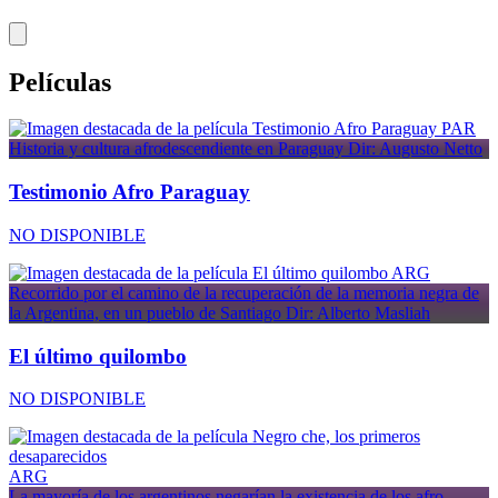
Películas
PAR
Historia y cultura afrodescendiente en Paraguay
Dir: Augusto Netto
Testimonio Afro Paraguay
NO DISPONIBLE
ARG
Recorrido por el camino de la recuperación de la memoria negra de
la Argentina, en un pueblo de Santiago
Dir: Alberto Masliah
El último quilombo
NO DISPONIBLE
ARG
La mayoría de los argentinos negarían la existencia de los afro-