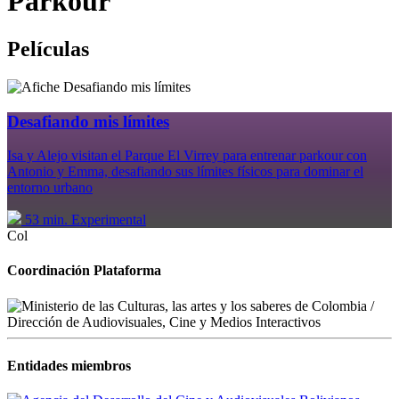
Parkour
Películas
Desafiando mis límites
Isa y Alejo visitan el Parque El Virrey para entrenar parkour con
Antonio y Emma, desafiando sus límites físicos para dominar el
entorno urbano
53 min.
Experimental
Col
Coordinación Plataforma
Entidades miembros