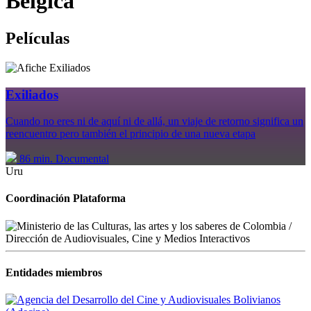
Bélgica
Películas
Exiliados
Cuando no eres ni de aquí ni de allá, un viaje de retorno significa un
reencuentro pero también el principio de una nueva etapa
86 min.
Documental
Uru
Coordinación Plataforma
Entidades miembros