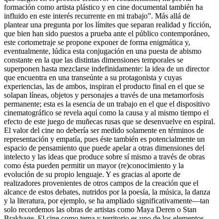
formación como artista plástico y en cine documental también ha
influido en este interés recurrente en mi trabajo”. Más allá de
plantear una pregunta por los límites que separan realidad y ficción,
que bien han sido puestos a prueba ante el público contemporáneo,
este cortometraje se propone exponer de forma enigmática y,
eventualmente, lúdica esta conjugación en una puesta de abismo
constante en la que las distintas dimensiones temporales se
superponen hasta mezclarse indefinidamente: la idea de un director
que encuentra en una transeúnte a su protagonista y cuyas
experiencias, las de ambos, inspiran el producto final en el que se
solapan líneas, objetos y personajes a través de una metamorfosis
permanente; esta es la esencia de un trabajo en el que el dispositivo
cinematográfico se revela aquí como la causa y al mismo tiempo el
efecto de este juego de muñecas rusas que se desenvuelve en espiral.
El valor del cine no debería ser medido solamente en términos de
representación y empatía, pues éste también es potencialmente un
espacio de pensamiento que puede apelar a otras dimensiones del
intelecto y las ideas que produce sobre sí mismo a través de obras
como ésta pueden permitir un mayor (re)conocimiento y la
evolución de su propio lenguaje. Y es gracias al aporte de
realizadores provenientes de otros campos de la creación que el
alcance de estos debates, nutridos por la poesía, la música, la danza
y la literatura, por ejemplo, se ha ampliado significativamente—tan
solo recordemos las obras de artistas como Maya Deren o Stan
Brakhage. El cine como tema y territorio es uno de los elementos