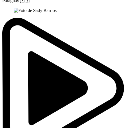
Paraguay
🇵🇾