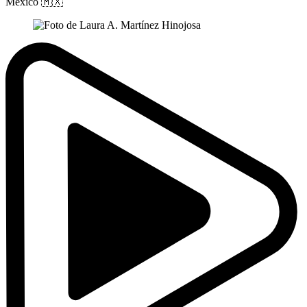
México
🇲🇽