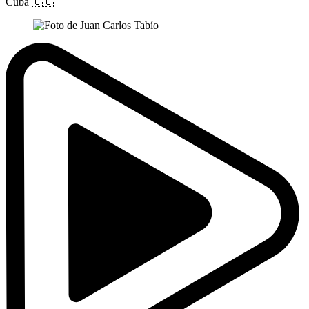
Cuba
🇨🇺