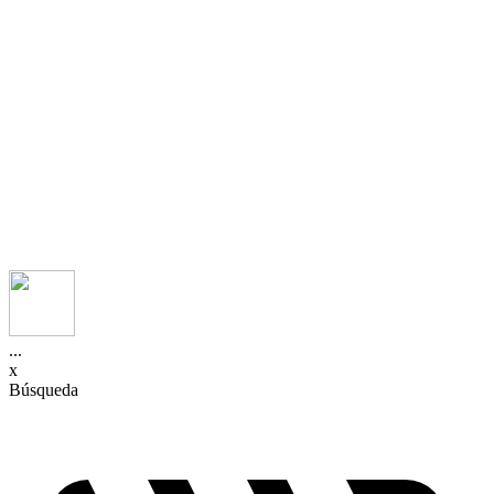
...
x
Búsqueda