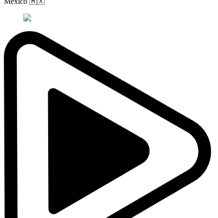
México
🇲🇽