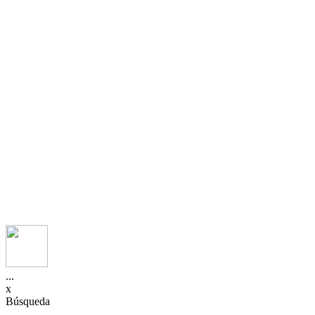
...
x
Búsqueda