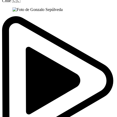
Chile
🇨🇱