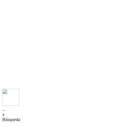
...
x
Búsqueda