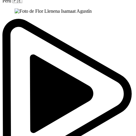
Perú
🇵🇪