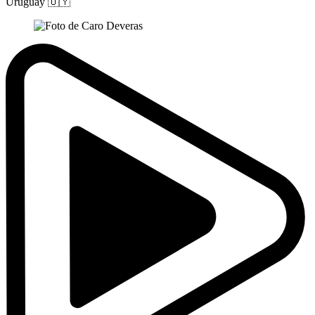
Uruguay
🇺🇾