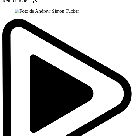
Reino Unido
🇬🇧