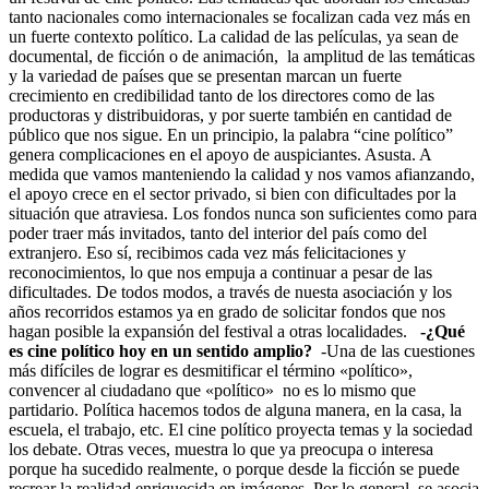
tanto nacionales como internacionales se focalizan cada vez más en
un fuerte contexto político. La calidad de las películas, ya sean de
documental, de ficción o de animación, la amplitud de las temáticas
y la variedad de países que se presentan marcan un fuerte
crecimiento en credibilidad tanto de los directores como de las
productoras y distribuidoras, y por suerte también en cantidad de
público que nos sigue. En un principio, la palabra “cine político”
genera complicaciones en el apoyo de auspiciantes. Asusta. A
medida que vamos manteniendo la calidad y nos vamos afianzando,
el apoyo crece en el sector privado, si bien con dificultades por la
situación que atraviesa. Los fondos nunca son suficientes como para
poder traer más invitados, tanto del interior del país como del
extranjero. Eso sí, recibimos cada vez más felicitaciones y
reconocimientos, lo que nos empuja a continuar a pesar de las
dificultades. De todos modos, a través de nuesta asociación y los
años recorridos estamos ya en grado de solicitar fondos que nos
hagan posible la expansión del festival a otras localidades.
-¿Qué
es cine político hoy en un sentido amplio?
-Una de las cuestiones
más difíciles de lograr es desmitificar el término «político»,
convencer al ciudadano que «político» no es lo mismo que
partidario. Política hacemos todos de alguna manera, en la casa, la
escuela, el trabajo, etc. El cine político proyecta temas y la sociedad
los debate. Otras veces, muestra lo que ya preocupa o interesa
porque ha sucedido realmente, o porque desde la ficción se puede
recrear la realidad enriquecida en imágenes. Por lo general, se asocia