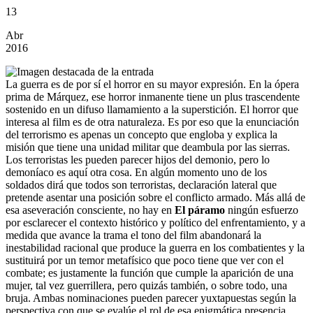
13
Abr
2016
La guerra es de por sí el horror en su mayor expresión. En la ópera
prima de Márquez, ese horror inmanente tiene un plus trascendente
sostenido en un difuso llamamiento a la superstición. El horror que
interesa al film es de otra naturaleza. Es por eso que la enunciación
del terrorismo es apenas un concepto que engloba y explica la
misión que tiene una unidad militar que deambula por las sierras.
Los terroristas les pueden parecer hijos del demonio, pero lo
demoníaco es aquí otra cosa. En algún momento uno de los
soldados dirá que todos son terroristas, declaración lateral que
pretende asentar una posición sobre el conflicto armado. Más allá de
esa aseveración consciente, no hay en
El páramo
ningún esfuerzo
por esclarecer el contexto histórico y político del enfrentamiento, y a
medida que avance la trama el tono del film abandonará la
inestabilidad racional que produce la guerra en los combatientes y la
sustituirá por un temor metafísico que poco tiene que ver con el
combate; es justamente la función que cumple la aparición de una
mujer, tal vez guerrillera, pero quizás también, o sobre todo, una
bruja. Ambas nominaciones pueden parecer yuxtapuestas según la
perspectiva con que se evalúe el rol de esa enigmática presencia