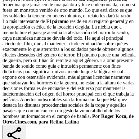
femenina que jamás emite una palabra y luce endemoniada, como si
fuera un monstruo venido de otro mundo. Lo que está claro es que
los soldados la temen; en pocos minutos, el relato les dará la razón.
Lo más interesante de
El páramo
reside en su registro general y en
la apropiación estética de la locación elegida. La niebla que a
menudo tiñe el paisaje acentúa la abstracción del horror buscado,
cuya naturaleza nunca se devela del todo. He aquí el principal
acierto del film, que al mantener la indeterminación sobre qué es
exactamente lo que aterroriza a los soldados puede obtener algunos
efectos deseados del género de terror. El páramo parece una película
de guerra, pero su filiación remite a aquel género. La omnipresente
banda de sonido como guía e intrusión permanente con fines
didácticos para significar unívocamente lo que la lógica visual
expone con ostensible evidencia, más algunas licencias narrativas
que subrayan los horrores de la guerra, no están a la altura de varias
decisiones formales de encuadre y del esfuerzo por mantener la
indeterminación del origen del horror principal con el que trabaja la
película. Aciertos indiscutibles son la forma con la que Márquez
destaca las distintas procedencias sociales de la tropa y aquellos
pasajes que comunican con un gesto la vulnerabilidad de los
hombres uniformados en el campo de batalla.
Por Roger Koza, de
OtrosCines.com, para Retina Latina