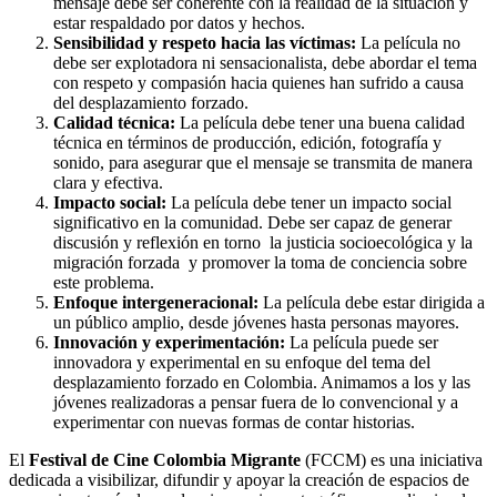
mensaje debe ser coherente con la realidad de la situación y
estar respaldado por datos y hechos.
Sensibilidad y respeto hacia las víctimas:
La película no
debe ser explotadora ni sensacionalista, debe abordar el tema
con respeto y compasión hacia quienes han sufrido a causa
del desplazamiento forzado.
Calidad técnica:
La película debe tener una buena calidad
técnica en términos de producción, edición, fotografía y
sonido, para asegurar que el mensaje se transmita de manera
clara y efectiva.
Impacto social:
La película debe tener un impacto social
significativo en la comunidad. Debe ser capaz de generar
discusión y reflexión en torno la justicia socioecológica y la
migración forzada y promover la toma de conciencia sobre
este problema.
Enfoque intergeneracional:
La película debe estar dirigida a
un público amplio, desde jóvenes hasta personas mayores.
Innovación y experimentación:
La película puede ser
innovadora y experimental en su enfoque del tema del
desplazamiento forzado en Colombia. Animamos a los y las
jóvenes realizadoras a pensar fuera de lo convencional y a
experimentar con nuevas formas de contar historias.
El
Festival de Cine Colombia Migrante
(FCCM) es una iniciativa
dedicada a visibilizar, difundir y apoyar la creación de espacios de