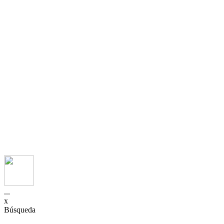
...
x
Búsqueda