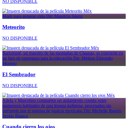
NO DISPONIBLE
Méx
Morir para generar vida
Dir: Mauricio Sáenz
Meteorito
NO DISPONIBLE
Méx
Bartolomé, un maestro de las montañas de Chiapas, se convierte en
un faro de esperanza para la educación
Dir: Melissa Elizondo
Moreno
El Sembrador
NO DISPONIBLE
Méx
Adela y Marcelino comparten un aislamiento común entre
numerosos hablantes de una lengua indígena, procesados sin
intérprete por el sistema de justicia mexicano
Dir: Michelle Ibaven,
Sergio Blanco
Cuando cierro los ojos