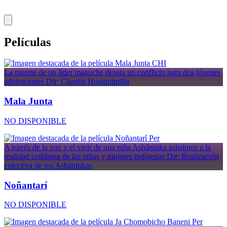
Películas
CHI
La muerte de un líder mapuche desata un conflicto para dos jóvenes
adolescentes
Dir: Claudia Huaiquimilla
Mala Junta
NO DISPONIBLE
Per
A través de la voz y el vivir de una niña Asháninka asistimos a la
realidad cotidiana de las niñas y mujeres indígenas
Dir: Realización
colectiva de los Asháninkas
Noñantarí
NO DISPONIBLE
Per