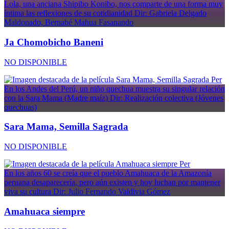
Lola, una anciana Shipibo Konibo, nos comparte de una forma muy
íntima las reflexiones de su cotidianidad
Dir: Gabriela Delgado
Maldonado, Bernabé Mahua Fasanando
Ja Chomobicho Baneni
NO DISPONIBLE
Per
En los Andes del Perú, un niño quechua muestra su singular relación
con la Sara Mama (Madre maíz)
Dir: Realización colectiva (Jóvenes
quechuas)
Sara Mama, Semilla Sagrada
NO DISPONIBLE
Per
En los años 60 se creía que el pueblo Amahuaca de la Amazonía
peruana desaparecería, pero aún existen y hoy luchan por mantener
viva su cultura
Dir: Julio Fernando Valdivia Gómez
Amahuaca siempre