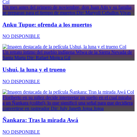
Col
Un mes antes del primero de noviembre, don Juan Atis y su familia
se preparan para el tiempo de muertos
Dir: Maryoli Ceballos Vivas
Anku Tupue: ofrenda a los muertos
NO DISPONIBLE
Col
Un retrato íntimo del pueblo indígena Wiwa de la Sierra Nevada de
Santa Marta
Dir: Rafael Mojica Gil
Ushui, la luna y el trueno
NO DISPONIBLE
Col
Floriberto en su niñez decide interpretar un sueño en el cual miraba
a un Ñankara (colibrí), lo que significó una señal para que decidiera
convertirse en rastreador
Dir: July Janeth Jojoa Jojoa
Ñankara: Tras la mirada Awá
NO DISPONIBLE