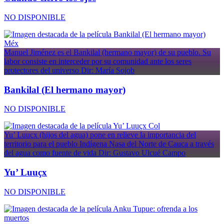
NO DISPONIBLE
Méx
Manuel Jiménez es el Bankilal (hermano mayor) de su pueblo. Su
labor consiste en interceder por su comunidad ante los seres
protectores del universo
Dir: María Sojob
Bankilal (El hermano mayor)
NO DISPONIBLE
Col
Yu’ Luuçx (hijos del agua) pone en relieve la importancia del
territorio para el pueblo Indígena Nasa del Norte de Cauca a través
del agua como fuente de vida
Dir: Gustavo Ulcué Campo
Yu’ Luuçx
NO DISPONIBLE